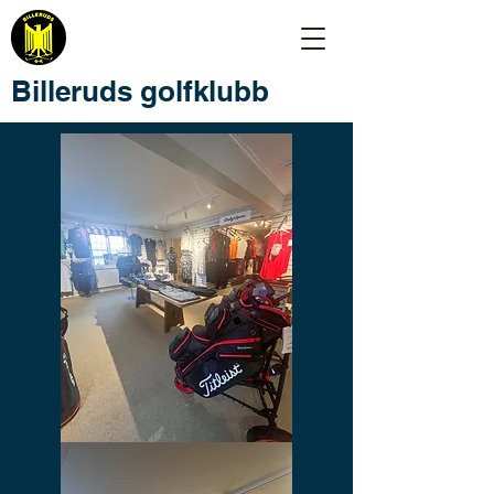
Billeruds golfklubb