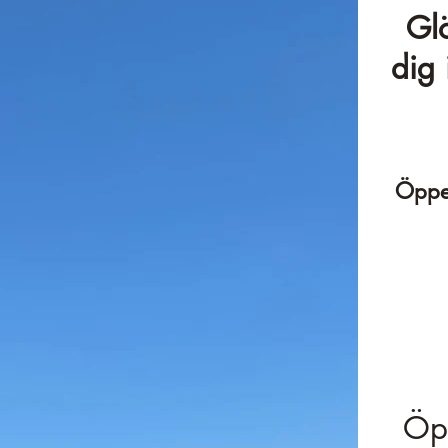
Glö
dig 
Öppet
Öpp