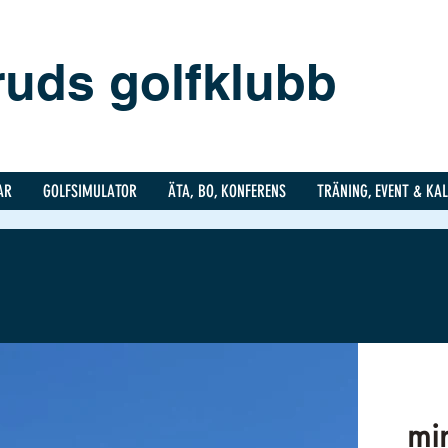
eruds golfklubb
AR
GOLFSIMULATOR
ÄTA, BO, KONFERENS
TRÄNING, EVENT & KA
min