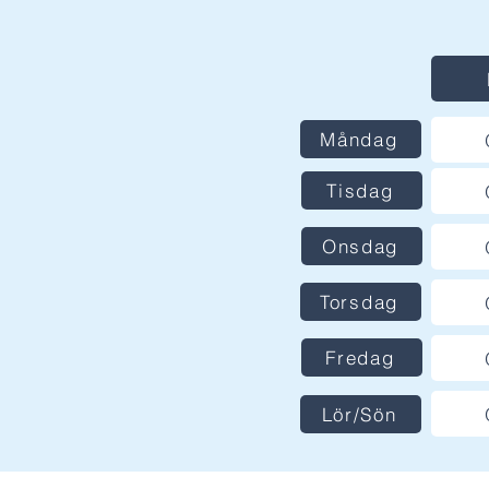
Måndag
Tisdag
Onsdag
Torsdag
Fredag
Lör/Sön